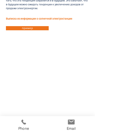
того, что эта тенденция сохранится и в будущем. Это означает, что
в будущем можно ожидать тенденции к увеличению доходов от
продажи электроэнергии.
Выписка из информации о солнечной электростанции
пример
NewBizz Unternehmensberatung GmbH
Försterberg 6c
21244 Buchholz
Германия
телефон: +49 (0) 172 |
37 942 40
Эл. почта:
info@newbizz.de
www.newbizz.de
Phone
Email