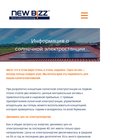
Информация о
солнечной электростанции
Мало что в этом мире очень и очень надежно. Одно из них —
восход солнца каждое утро. Мы используем эту надежность для
ваших капиталовложений.
При разработке концепции солнечной электростанции на первом
плане стояли два момента: ценные материальные активы с
привлекательной и надежной прибылью. С прямым
приобретением солнечной электростанции, управляемой
владельцем, вы теперь можете воспользоваться концепцией,
которая проверялась годами и внедрялась по всей Германии.
Динамика цен на электроэнергию
Как и общие затраты на энергию, динамика цен на
электроэнергию за последние 40 лет имела только одно
направление. Цена на электроэнергию увеличивалась в среднем
на 5% в год за последние два десятилетия. Есть много признаков