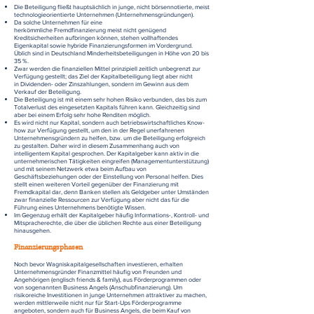
Die Beteiligung fließt hauptsächlich in junge, nicht börsennotierte, meist
technologieorientierte Unternehmen (Unternehmensgründungen).
Da solche Unternehmen für eine
herkömmliche Fremdfinanzierung meist nicht genügend
Kreditsicherheiten aufbringen können, stehen vollhaftendes
Eigenkapital sowie hybride Finanzierungsformen im Vordergrund.
Üblich sind in Deutschland Minderheitsbeteiligungen in Höhe von 20 bis
35 %.
Zwar werden die finanziellen Mittel prinzipiell zeitlich unbegrenzt zur
Verfügung gestellt; das Ziel der Kapitalbeteiligung liegt aber nicht
in Dividenden- oder Zinszahlungen, sondern im Gewinn aus dem
Verkauf der Beteiligung.
Die Beteiligung ist mit einem sehr hohen Risiko verbunden, das bis zum
Totalverlust des eingesetzten Kapitals führen kann. Gleichzeitig sind
aber bei einem Erfolg sehr hohe Renditen möglich.
Es wird nicht nur Kapital, sondern auch betriebswirtschaftliches Know-
how zur Verfügung gestellt, um den in der Regel unerfahrenen
Unternehmensgründern zu helfen, bzw. um die Beteiligung erfolgreich
zu gestalten. Daher wird in diesem Zusammenhang auch von
intelligentem Kapital gesprochen. Der Kapitalgeber kann aktiv in die
unternehmerischen Tätigkeiten eingreifen (Managementunterstützung)
und mit seinem Netzwerk etwa beim Aufbau von
Geschäftsbeziehungen oder der Einstellung von Personal helfen. Dies
stellt einen weiteren Vorteil gegenüber der Finanzierung mit
Fremdkapital dar, denn Banken stellen als Geldgeber unter Umständen
zwar finanzielle Ressourcen zur Verfügung aber nicht das für die
Führung eines Unternehmens benötigte Wissen.
Im Gegenzug erhält der Kapitalgeber häufig Informations-, Kontroll- und
Mitspracherechte, die über die üblichen Rechte aus einer Beteiligung
hinausgehen.
Finanzierungsphasen
Noch bevor Wagniskapitalgesellschaften investieren, erhalten
Unternehmensgründer Finanzmittel häufig von Freunden und
Angehörigen (englisch friends & family), aus Förderprogrammen oder
von sogenannten Business Angels (Anschubfinanzierung). Um
risikoreiche Investitionen in junge Unternehmen attraktiver zu machen,
werden mittlerweile nicht nur für Start-Ups Förderprogramme
angeboten, sondern auch für Business Angels, die beim Kauf von