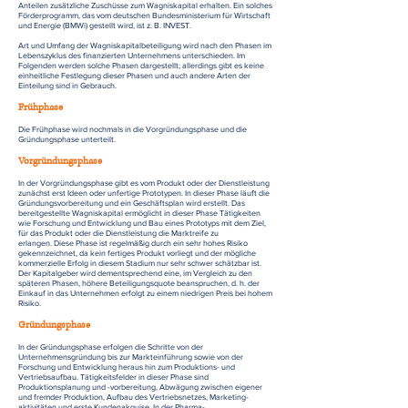
Anteilen zusätzliche Zuschüsse zum Wagniskapital erhalten. Ein solches
Förderprogramm, das vom deutschen Bundesministerium für Wirtschaft
und Energie (BMWi) gestellt wird, ist z. B. INVEST.
Art und Umfang der Wagniskapitalbeteiligung wird nach den Phasen im
Lebenszyklus des finanzierten Unternehmens unterschieden. Im
Folgenden werden solche Phasen dargestellt; allerdings gibt es keine
einheitliche Festlegung dieser Phasen und auch andere Arten der
Einteilung sind in Gebrauch.
Frühphase
Die Frühphase wird nochmals in die Vorgründungsphase und die
Gründungsphase unterteilt.
Vorgründungsphase
In der Vorgründungsphase gibt es vom Produkt oder der Dienstleistung
zunächst erst Ideen oder unfertige Prototypen. In dieser Phase läuft die
Gründungsvorbereitung und ein Geschäftsplan wird erstellt. Das
bereitgestellte Wagniskapital ermöglicht in dieser Phase Tätigkeiten
wie Forschung und Entwicklung und Bau eines Prototyps mit dem Ziel,
für das Produkt oder die Dienstleistung die Marktreife zu
erlangen. Diese Phase ist regelmäßig durch ein sehr hohes Risiko
gekennzeichnet, da kein fertiges Produkt vorliegt und der mögliche
kommerzielle Erfolg in diesem Stadium nur sehr schwer schätzbar ist.
Der Kapitalgeber wird dementsprechend eine, im Vergleich zu den
späteren Phasen, höhere Beteiligungsquote beanspruchen, d. h. der
Einkauf in das Unternehmen erfolgt zu einem niedrigen Preis bei hohem
Risiko.
Gründungsphase
In der Gründungsphase erfolgen die Schritte von der
Unternehmensgründung bis zur Markteinführung sowie von der
Forschung und Entwicklung heraus hin zum Produktions- und
Vertriebsaufbau. Tätigkeitsfelder in dieser Phase sind
Produktionsplanung und -vorbereitung, Abwägung zwischen eigener
und fremder Produktion, Aufbau des Vertriebsnetzes, Marketing­
aktivitäten und erste Kundenakquise. In der Pharma-