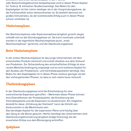
oder Biotechnologie­branche beispielsweise wird in dieser Phase Kapital
für Tests (z. B. klinischen Studien) benötigt. Das Risiko für den
Kapitalgeber ist hier schon niedriger als in der Vorgründungsphase, da
die Funktionalität schon demonstrierbar ist. Es besteht dennoch ein
großes Verlustrisiko, da der kommerzielle Erfolg auch in dieser Phase
schwer schätzbar ist.
Wachstumsphase
Die Wachstumsphase oder Expansionsphase (englisch growth stage)
schließt sich an die Gründungsphase an. Sie kann nochmals unterteilt
werden in die eigentliche Wachstumsphase (auch „erste
Wachstumsphase“ genannt), und die Überbrückungsphase.
Erste
Wachstumsphase
In der ersten Wachstumsphase ist das junge Unternehmen mit dem
entwickelten Produkt marktreif und erzielt Umsätze aus dem Verkauf
von Produkten. Zur Sicherstellung des wirtschaftlichen Erfolgs ist eine
rasche Marktdurchdringung angezeigt und es wird weiteres Kapital für
den Ausbau der Produktions- und Vertriebs­kapazitäten benötigt. Das
Risiko für den Kapitalgeber ist in dieser Phase weitaus geringer als bei
den vorhergehenden Phasen, so dass er sich relativ teuer einkauft.
Überbrückungsphase
In der Überbrückungsphase wird die Entscheidung für eine
weitreichende Expansion getroffen – Merkmale dieser Phase können
eine Diversifikation der Produktpalette, die Erweiterung des
Vertriebssystems und die Expansion ins Ausland sein. Ein möglicher
Anstoß für diese „Erhöhung der Drehzahl“ kann der Eintritt von
Konkurrenten in die Marktnische sein.
Das benötigte Kapital für die expansiven Pläne wird häufig über
den Gang an die Börse gesucht. Hierfür benötigt das Unternehmen eine
Überbrückungsfinanzierung (englisch bridge financing), bis die
erwarteten Erlöse aus dem Börsengang eintreffen.
Spätphase