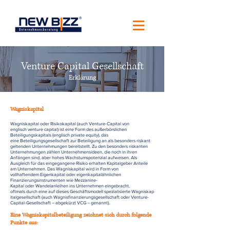
Venture Capital Gesellschaft
Erklärung
Wagniskapital
Wagniskapital oder Risikokapital (auch Venture-Capital von
englisch venture capital) ist eine Form des außerbörslichen
Beteiligungskapitals (englisch private equity), das
eine Beteiligungsgesellschaft zur Beteiligung an als besonders riskant
geltenden Unternehmungen bereitstellt. Zu den besonders riskanten
Unternehmungen zählen Unternehmensideen, die noch in ihren
Anfängen sind, aber hohes Wachstumspotenzial aufweisen. Als
Ausgleich für das eingegangene Risiko erhalten Kapitalgeber Anteile
am Unternehmen. Das Wagniskapital wird in Form von
vollhaftendem Eigenkapital oder eigenkapitalähnlichen
Finanzierungsinstrumenten wie Mezzanine-
Kapital oder Wandelanleihen ins Unternehmen eingebracht,
oftmals durch eine auf dieses Geschäftsmodell spezialisierte Wagniskap
italgesellschaft (auch Wagnisfinanzierungsgesellschaft oder Venture-
Capital-Gesellschaft – abgekürzt VCG – genannt).
Eine Wagniskapitalbeteiligung zeichnet sich durch folgende
Punkte aus: