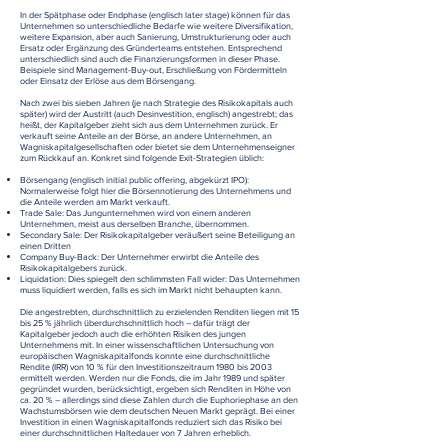
In der Spätphase oder Endphase (englisch later stage) können für das
Unternehmen so unterschiedliche Bedarfe wie weitere Diversifikation,
weitere Expansion, aber auch Sanierung, Umstrukturierung oder auch
Ersatz oder Ergänzung des Gründerteams entstehen. Entsprechend
unterschiedlich sind auch die Finanzierungsformen in dieser Phase.
Beispiele sind Management-Buy-out, Erschließung von Fördermitteln
oder Einsatz der Erlöse aus dem Börsengang.
Nach zwei bis sieben Jahren (je nach Strategie des Risikokapitals auch
später) wird der Austritt (auch Desinvestition, englisch) angestrebt; das
heißt, der Kapitalgeber zieht sich aus dem Unternehmen zurück. Er
verkauft seine Anteile an der Börse, an andere Unternehmen, an
Wagniskapitalgesellschaften oder bietet sie dem Unternehmenseigner
zum Rückkauf an. Konkret sind folgende Exit-Strategien üblich:
Börsengang (englisch initial public offering, abgekürzt IPO):
Normalerweise folgt hier die Börsennotierung des Unternehmens und
die Anteile werden am Markt verkauft.
Trade Sale: Das Jungunternehmen wird von einem anderen
Unternehmen, meist aus derselben Branche, übernommen.
Secondary Sale: Der Risikokapitalgeber veräußert seine Beteiligung an
einen Dritten
Company Buy-Back: Der Unternehmer erwirbt die Anteile des
Risikokapitalgebers zurück.
Liquidation: Dies spiegelt den schlimmsten Fall wider: Das Unternehmen
muss liquidiert werden, falls es sich im Markt nicht behaupten kann.
Die angestrebten, durchschnittlich zu erzielenden Renditen liegen mit 15
bis 25 % jährlich überdurchschnittlich hoch – dafür trägt der
Kapitalgeber jedoch auch die erhöhten Risiken des jungen
Unternehmens mit. In einer wissenschaftlichen Untersuchung von
europäischen Wagniskapitalfonds konnte eine durchschnittliche
Rendite (IRR) von 10 % für den Investitionszeitraum 1980 bis 2003
ermittelt werden. Werden nur die Fonds, die im Jahr 1989 und später
gegründet wurden, berücksichtigt, ergeben sich Renditen in Höhe von
ca. 20 % – allerdings sind diese Zahlen durch die Euphoriephase an den
Wachstumsbörsen wie dem deutschen Neuen Markt geprägt. Bei einer
Investition in einen Wagniskapitalfonds reduziert sich das Risiko bei
einer durchschnittlichen Haltedauer von 7 Jahren erheblich.