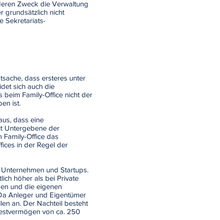
 deren Zweck die Verwaltung
 grundsätzlich nicht
 Sekretariats-
sache, dass ersteres unter
idet sich auch die
 beim Family-Office nicht der
en ist.
aus, dass eine
mit Untergebene der
m Family-Office das
fices in der Regel der
te Unternehmen und Startups.
lich höher als bei Private
ögen und die eigenen
. Da Anleger und Eigentümer
en an. Der Nachteil besteht
indestvermögen von ca. 250