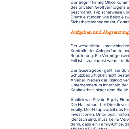
Der Begriff Family Office kom
des privaten Großvermögens ein
beschränkt. Typischerweise üb
Dienstleistungen wie beispiels
Sicherheitsmanagement, Control
Aufgaben und Abgrenzun
Der wesentliche Unterschied zw
Kontrolle der Anlegerfamilie un
Regulierung: Ein Vermögensverw
Fall ist – zumindest wenn für d
Der Gesetzgeber geht hier durc
Schutzbedürftigkeit nicht best
Anleger. Neben der Risikodivers
Unternehmertum innerhalb der Fa
Kapitalerhalt, hinter dem die a
Ähnlich wie Private-Equity-Firm
Die Haltedauer bei Direktinvesti
Equity. Der Hauptvorteil des F
Investitionen. Unter bestimmte
identisch sind, muss keine Ver
darin, dass ein Family-Office, 
Millionen EUR lohnt.