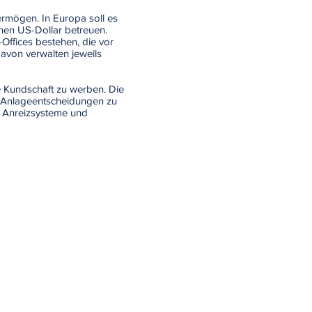
ermögen. In Europa soll es
onen US-Dollar betreuen.
-Offices bestehen, die vor
davon verwalten jeweils
e Kundschaft zu werben. Die
ei Anlageentscheidungen zu
e Anreizsysteme und
Anmelden
e
hemen