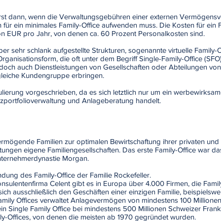
h erst dann, wenn die Verwaltungsgebühren einer externen Vermögens
 für ein minimales Family-Office aufwenden muss. Die Kosten für ein Fa
on EUR pro Jahr, von denen ca. 60 Prozent Personalkosten sind.
r sehr schlank aufgestellte Strukturen, sogenannte virtuelle Family-Of
ganisationsform, die oft unter dem Begriff Single-Family-Office (SFO)
jedoch auch Dienstleistungen von Gesellschaften oder Abteilungen v
 gleiche Kundengruppe erbringen.
gulierung vorgeschrieben, da es sich letztlich nur um ein werbewirksam
nzportfolioverwaltung und Anlageberatung handelt.
ermögende Familien zur optimalen Bewirtschaftung ihrer privaten un
ungen eigene Familiengesellschaften. Das erste Family-Office war d
ternehmerdynastie Morgan.
dung des Family-Office der Familie Rockefeller.
sulentenfirma Celent gibt es in Europa über 4.000 Firmen, die Family
ch ausschließlich den Geschäften einer einzigen Familie, beispielswe
amily Offices verwaltet Anlagevermögen von mindestens 100 Millionen
n Single Family Office bei mindestens 500 Millionen Schweizer Franke
ly-Offices, von denen die meisten ab 1970 gegründet wurden.