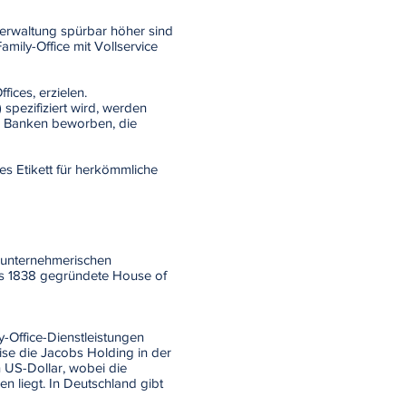
verwaltung spürbar höher sind
mily-Office mit Vollservice
fices, erzielen.
 spezifiziert wird, werden
on Banken beworben, die
es Etikett für herkömmliche
d unternehmerischen
as 1838 gegründete House of
-Office-Dienstleistungen
ise die Jacobs Holding in der
 US-Dollar, wobei die
n liegt. In Deutschland gibt