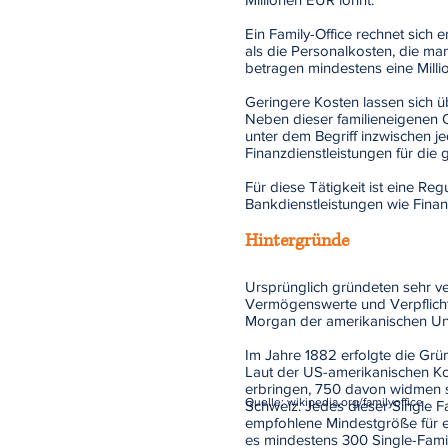
Ein Family-Office rechnet sic
als die Personalkosten, die man
betragen mindestens eine Milli
Geringere Kosten lassen sich übe
Neben dieser familieneigenen Or
unter dem Begriff inzwischen 
Finanzdienstleistungen für die
Für diese Tätigkeit ist eine Re
Bankdienstleistungen wie Fina
Hintergründe
Ursprünglich gründeten sehr v
Vermögenswerte und Verpflicht
Morgan der amerikanischen Un
Im Jahre 1882 erfolgte die Grün
Laut der US-amerikanischen Kon
erbringen, 750 davon widmen si
Quelle: wikipedia.org/familyoffice
Schweiz. Jedes dieser Single F
empfohlene Mindestgröße für ei
es mindestens 300 Single-Fami