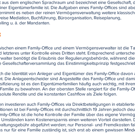
mt aus dem englischen Sprachraum und bezeichnet eine Gesellschaft,
er Eigentümerfamilie ist. Die Aufgaben eines Family-Offices sind aber
ernimmt es neben der reinen Vermögensverwaltung weitere klassische
weise Mediation, Buchführung, Büroorganisation, Reiseplanung,
ling u. ä. der Mandanten.
g
ischen einem Family-Office und einem Vermögensverwalter ist die Tat
d letzteres unter Kontrolle eines Dritten steht. Entsprechend untersche
alter benötigt die Erlaubnis der Regulierungsbehörde, während dies
ie Gesellschafterversammlung das Einstimmigkeitsprinzip festgeschrieb
h die Identität von Anleger und Eigentümer des Family-Office davon 
eht. Die Anlageentscheider sind Angestellte des Family-Office und da
ifizierung ist es den Eigentümerfamilien häufig auch wichtig, mit ihre
milie zu bewahren. An der obersten Stelle rangiert für die Family-Of
bsolute Rendite und die konstanten Cashflow als Ziele folgen.
en investieren auch Family-Offices via Direktbeteiligungen in etablier
tionen ist bei Family-Offices mit durchschnittlich 19 Jahren jedoch deut
amily-Office ist die hohe Kontrolle der Familie über das eigene Verm
n Umständen kann Kostenersparnis einen weiteren Vorteil darstellen
waltungsgebühr abgeführt werden; nur Personal- und Fremdkosten fall
das nur für eine Familie zuständig ist, sich erst ab einem gewissen M