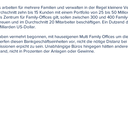
s arbeiten für mehrere Familien und verwalten in der Regel kleinere V
hschnitt zehn bis 15 Kunden mit einem Portfolio von 25 bis 50 Milli
ls Zentrum für Family-Offices gilt, sollen zwischen 300 und 400 Family
treuen und im Durchschnitt 20 Mitarbeiter beschäftigen. Ein Dutzend 
illiarden US-Dollar.
aben vermehrt begonnen, mit hauseigenen Multi Family Offices um di
rfen diesen Bankgeschäftseinheiten vor, nicht die nötige Distanz b
ssionen erpicht zu sein. Unabhängige Büros hingegen hätten ander
wand, nicht in Prozenten der Anlagen oder Gewinne.
Press
 GmbH
Mobil: +49 (0) 172 | 37 942 40
Info
E-Mail:
info@newbizz.de
Weitere T
www.newbizz.de