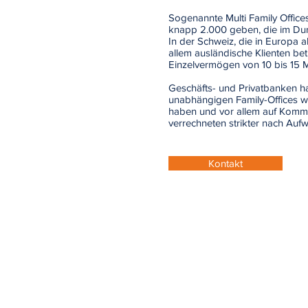
Sogenannte Multi Family Office
knapp 2.000 geben, die im Durc
In der Schweiz, die in Europa a
allem ausländische Klienten be
Einzelvermögen von 10 bis 15 M
Geschäfts- und Privatbanken h
unabhängigen Family-Offices we
haben und vor allem auf Kommi
verrechneten strikter nach Auf
Kontakt
NewBizz Unternehmensberatung
Utechter Straße 5
19217 Utecht
Deutschland